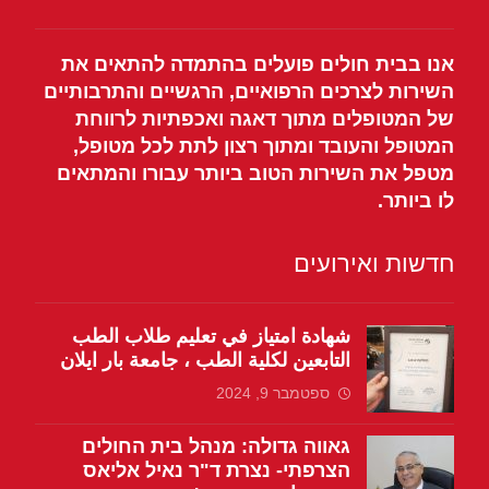
אנו בבית חולים פועלים בהתמדה להתאים את
השירות לצרכים הרפואיים, הרגשיים והתרבותיים
של המטופלים מתוך דאגה ואכפתיות לרווחת
המטופל והעובד ומתוך רצון לתת לכל מטופל,
מטפל את השירות הטוב ביותר עבורו והמתאים
לו ביותר.
חדשות ואירועים
شهادة امتياز في تعليم طلاب الطب
التابعين لكلية الطب ، جامعة بار ايلان
ספטמבר 9, 2024
גאווה גדולה: מנהל בית החולים
הצרפתי- נצרת ד"ר נאיל אליאס