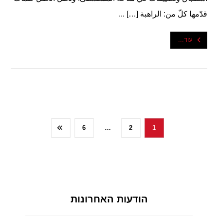
قدّمها كلّ من: الراهبة […] ...
עוד...
6
…
2
1
הודעות האחרונות