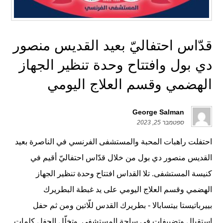
قدّاس احتفاليّ بعيد القديس منصور
دي بول وافتتاح وحدة تنظير الجهاز
الهضمي وقسم العلاج اليومي
George Salman
ספטמבר 25, 2023
احتفلت راهبات المحبة والمستشفى الفرنسي في الناصرة بعيد
القديس منصور دي بول من خلال قدّاس احتفاليّ أقيم في
كنيسة المستشفى. تلا القداس افتتاح وحدة تنظير الجهاز
الهضمي وقسم العلاج اليومي على يد غبطة البطريرك
بييرباتيستا بيتسابالا - بطريرك القدس للّاتين ومن ثم حفل
استقبال وتضييفات في ساحة المستشفى. وتخلّل الحفل كلمات