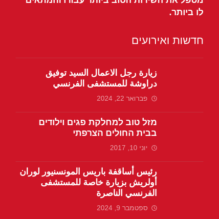
מטפל את השירות הטוב ביותר עבורו והמתאים
לו ביותר.
חדשות ואירועים
زيارة رجل الاعمال السيد توفيق
دراوشة للمستشفى الفرنسي
פברואר 22, 2024
מזל טוב למחלקת פגים וילודים
בבית החולים הצרפתי
יוני 10, 2017
رئيس أساقفة باريس المونسنيور لوران
أولريش بزيارة خاصة للمستشفى
الفرنسي الناصرة
ספטמבר 9, 2024