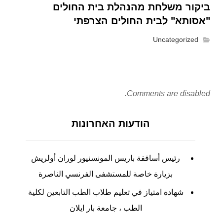
ביקור משלחת מהנהלת בית החולים
"אסותא" לבית החולים הצרפתי
Uncategorized
Comments are disabled.
הודעות האחרונות
رئيس أساقفة باريس المونسنيور لوران أولريش
بزيارة خاصة للمستشفى الفرنسي الناصرة
شهادة امتياز في تعليم طلاب الطب التابعين لكلية
الطب ، جامعة بار ايلان