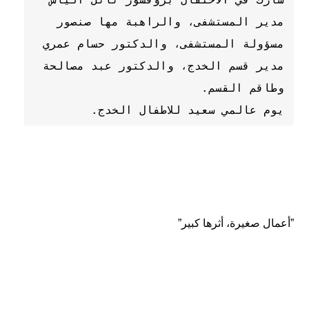
مدير المستشفى، والراهبة مها صنصور 
مسؤولة المستشفى، والدكتور حسام عمري 
مدير قسم الخدج، والدكتور عبد مصالحة 
يوم عالمي سعيد للاطفال الخدج.
”أعمال صغيرة، أثرها كبير”