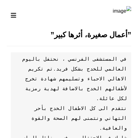
”أعمال صغيرة، أثرها كبير”
في المستشفى الفرنسي ، نحتفل باليوم 
العالمي للخدج بشكل فريد.تم تكريم 
الاهالي الاحباء وتسليمهم شهادة تخرج 
لأطفالهم الخدج بالاضافة لهدية رمزية 
نتقدم الى كل الاطفال الخدج بأحر 
التهاني ونتمنى لهم الصحة والقوة 
شارك في الاحتفال بروفسور نائل الياس 