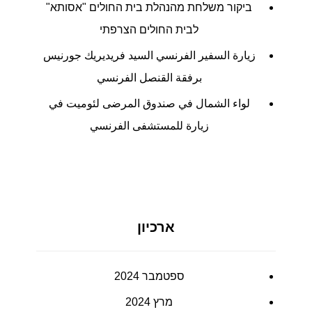
ביקור משלחת מהנהלת בית החולים "אסותא"
לבית החולים הצרפתי
زيارة السفير الفرنسي السيد فريديريك جورنيس
برفقة القنصل الفرنسي
لواء الشمال في صندوق المرضى لئوميت في
زيارة للمستشفى الفرنسي
ארכיון
ספטמבר 2024
מרץ 2024