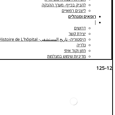
להניק בכייף- מערך ההנקה
ליצנים רפואיים
רופאים ומנהלים
|
דרושים
יצירת קשר
היסטוריה- تاريخ المستشفى- Histoire de L’hôpital
גלריה
חזון וקוד איתי
מדיניות שימוש במצלמות
125-12