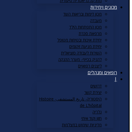
מחלקה גריאטרית סיעודית
מכונים ויחידות
מכון דימות ובריאות השד
מעבדה
מכון התפתחות הילד
מרפאת סכרת
יחידת איכות ובטיחות מטופל
יחידת מניעת זיהומים
השירות לעבודה סוציאלית
להניק בכייף- מערך ההנקה
ליצנים רפואיים
רופאים ומנהלים
|
דרושים
יצירת קשר
היסטוריה- تاريخ المستشفى- Histoire
de L’hôpital
גלריה
חזון וקוד איתי
מדיניות שימוש במצלמות