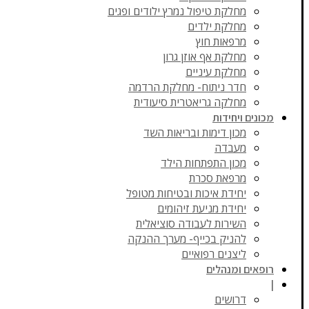
מחלקת טיפול נמרץ ילודים ופגים
מחלקת ילדים
מרפאות חוץ
מחלקת אף אוזן גרון
מחלקת עיניים
חדר ניתוח- מחלקת הרדמה
מחלקה גריאטרית סיעודית
מכונים ויחידות
מכון דימות ובריאות השד
מעבדה
מכון התפתחות הילד
מרפאת סכרת
יחידת איכות ובטיחות מטופל
יחידת מניעת זיהומים
השירות לעבודה סוציאלית
להניק בכייף- מערך ההנקה
ליצנים רפואיים
רופאים ומנהלים
|
דרושים