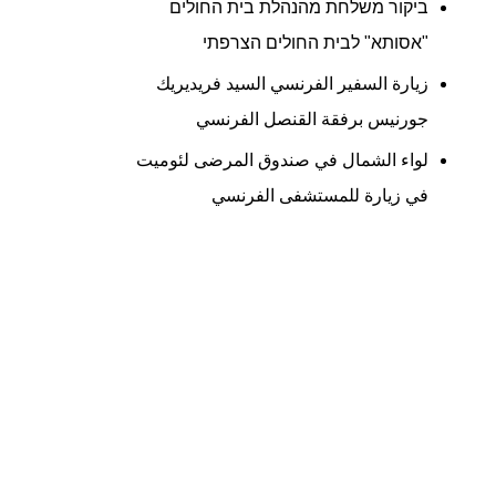
ביקור משלחת מהנהלת בית החולים
"אסותא" לבית החולים הצרפתי
زيارة السفير الفرنسي السيد فريديريك
جورنيس برفقة القنصل الفرنسي
لواء الشمال في صندوق المرضى لئوميت
في زيارة للمستشفى الفرنسي