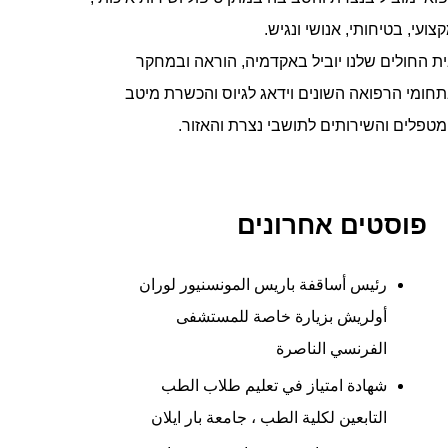
צועי, בטיחותי, אנושי ונגיש.
ת החולים שלנו יוביל באקדמיה, הוראה ובמחקר
חומי הרפואה השונים וידאג לגיוס והכשרת מיטב
טפלים והשירותים לתושבי נצרת והאזור.
פוסטים אחרונים
رئيس أساقفة باريس المونسنيور لوران
أولريش بزيارة خاصة للمستشفى
الفرنسي الناصرة
شهادة امتياز في تعليم طلاب الطب
التابعين لكلية الطب ، جامعة بار ايلان