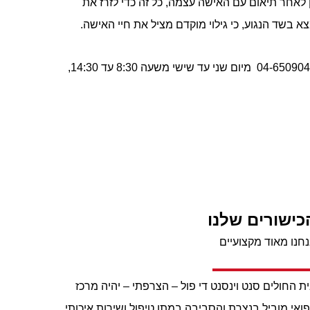
 לאחר תיאום עם האישה עצמה, כל זה כדי לזרז את
 בשד הנגוע, כי גילוי מוקדם מציל את חיי האישה.
– 04-6509040/4 מיום שני עד שישי משעה 8:30 עד 14:30,
כישורים שלנו
חנו מאוד מקצועיים
ת החולים סנט וינסנט די פול – הצרפתי – יהיה מרכז
ואי מוביל בנצרת והסביבה במתן טיפול ושירות איכותי,